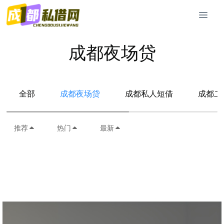
成都夜场贷
全部
成都夜场贷
成都私人短借
成都二
推荐
热门
最新